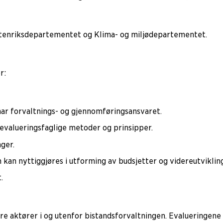
Utenriksdepartementet og Klima- og miljødepartementet.
r:
ar forvaltnings- og gjennomføringsansvaret.
 evalueringsfaglige metoder og prinsipper.
ger.
kan nyttiggjøres i utforming av budsjetter og videreutvikli
.
 aktører i og utenfor bistandsforvaltningen. Evalueringene e