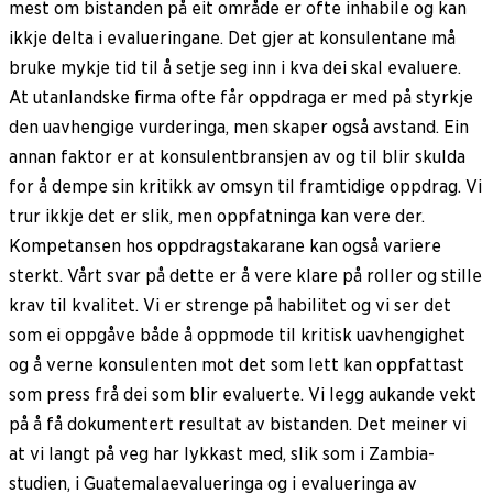
mest om bistanden på eit område er ofte inhabile og kan
ikkje delta i evalueringane. Det gjer at konsulentane må
bruke mykje tid til å setje seg inn i kva dei skal evaluere.
At utanlandske firma ofte får oppdraga er med på styrkje
den uavhengige vurderinga, men skaper også avstand. Ein
annan faktor er at konsulentbransjen av og til blir skulda
for å dempe sin kritikk av omsyn til framtidige oppdrag. Vi
trur ikkje det er slik, men oppfatninga kan vere der.
Kompetansen hos oppdragstakarane kan også variere
sterkt. Vårt svar på dette er å vere klare på roller og stille
krav til kvalitet. Vi er strenge på habilitet og vi ser det
som ei oppgåve både å oppmode til kritisk uavhengighet
og å verne konsulenten mot det som lett kan oppfattast
som press frå dei som blir evaluerte. Vi legg aukande vekt
på å få dokumentert resultat av bistanden. Det meiner vi
at vi langt på veg har lykkast med, slik som i Zambia-
studien, i Guatemalaevalueringa og i evalueringa av