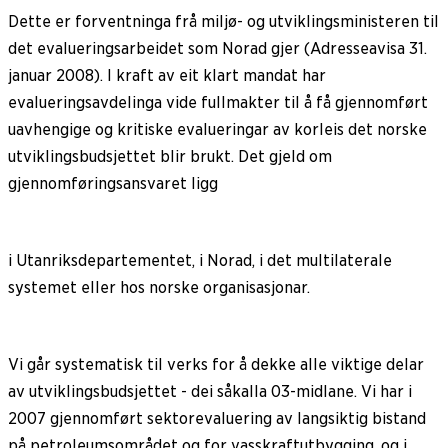
Dette er forventninga frå miljø- og utviklingsministeren til
det evalueringsarbeidet som Norad gjer (Adresseavisa 31.
januar 2008). I kraft av eit klart mandat har
evalueringsavdelinga vide fullmakter til å få gjennomført
uavhengige og kritiske evalueringar av korleis det norske
utviklingsbudsjettet blir brukt. Det gjeld om
gjennomføringsansvaret ligg
i Utanriksdepartementet, i Norad, i det multilaterale
systemet eller hos norske organisasjonar.
Vi går systematisk til verks for å dekke alle viktige delar
av utviklingsbudsjettet - dei såkalla 03-midlane. Vi har i
2007 gjennomført sektorevaluering av langsiktig bistand
på petroleumsområdet og for vasskraftutbygging, og i