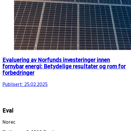
Evaluering av Norfunds investeringer innen
fornybar energi: Betydelige resultater og rom for
forbedringer
Publisert:
25.02.2025
Eval
Norec