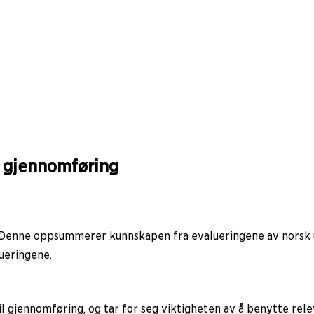
l gjennomføring
. Denne oppsummerer kunnskapen fra evalueringene av norsk u
ueringene.
 gjennomføring, og tar for seg viktigheten av å benytte relev