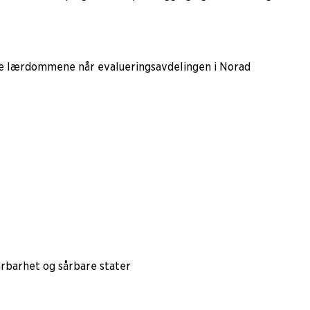
gste lærdommene når evalueringsavdelingen i Norad
årbarhet og sårbare stater