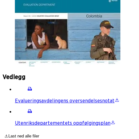
Vedlegg
Evalueringsavdelingens oversendelsesnotat
Utenriksdepartementets oppfølgingsplan
Last ned alle filer