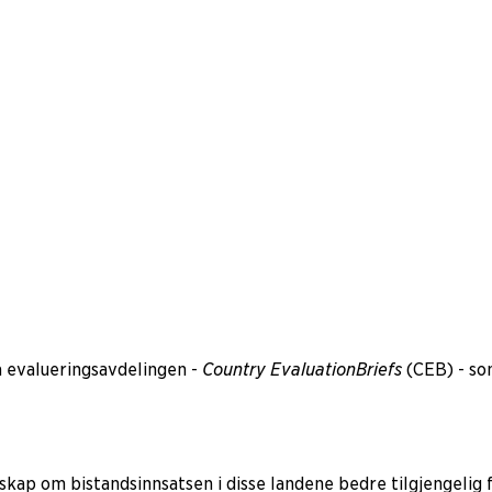
a evalueringsavdelingen -
Country Evaluation
Briefs
(CEB) - so
kap om bistandsinnsatsen i disse landene bedre tilgjengelig f