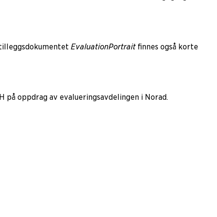
I tilleggsdokumentet
Evaluation
Portrait
finnes også korte
H på oppdrag av evalueringsavdelingen i Norad.