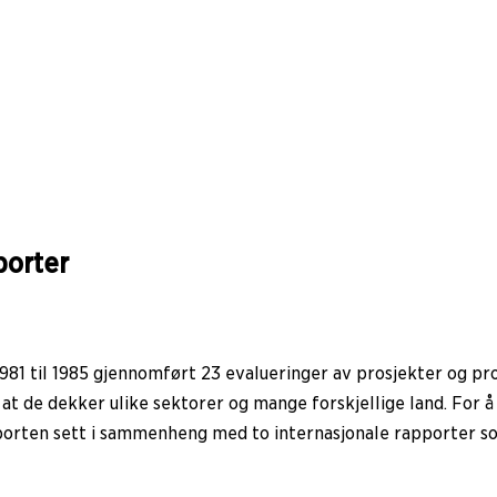
porter
81 til 1985 gjennomført 23 evalueringer av prosjekter og p
v at de dekker ulike sektorer og mange forskjellige land. For
porten sett i sammenheng med to internasjonale rapporter som