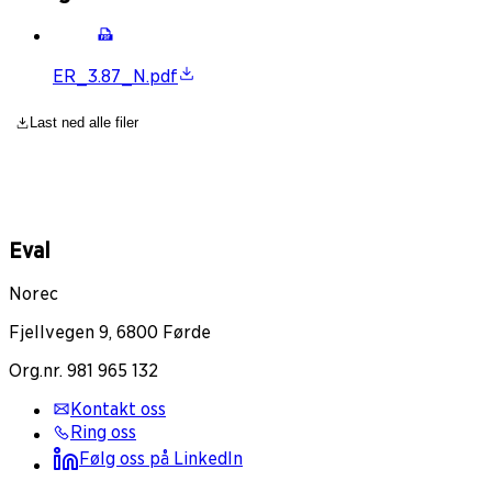
ER_3.87_N.pdf
Last ned alle filer
Eval
Norec
Fjellvegen 9, 6800 Førde
Org.nr. 981 965 132
Kontakt oss
Ring oss
Følg oss på LinkedIn