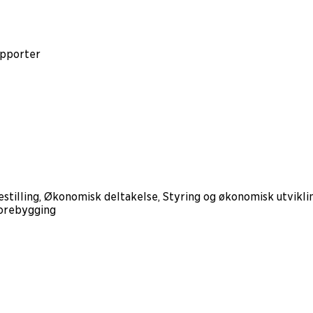
apporter
estilling, Økonomisk deltakelse, Styring og økonomisk utvikl
Forebygging