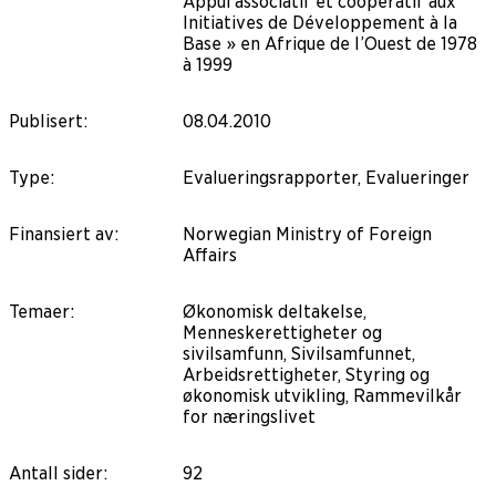
Appui associatif et coopératif aux
Initiatives de Développement à la
Base » en Afrique de l’Ouest de 1978
à 1999
Publisert
:
08.04.2010
Type
:
Evalueringsrapporter, Evalueringer
Finansiert av
:
Norwegian Ministry of Foreign
Affairs
Temaer
:
Økonomisk deltakelse,
Menneskerettigheter og
sivilsamfunn, Sivilsamfunnet,
Arbeidsrettigheter, Styring og
økonomisk utvikling, Rammevilkår
for næringslivet
Antall sider
:
92