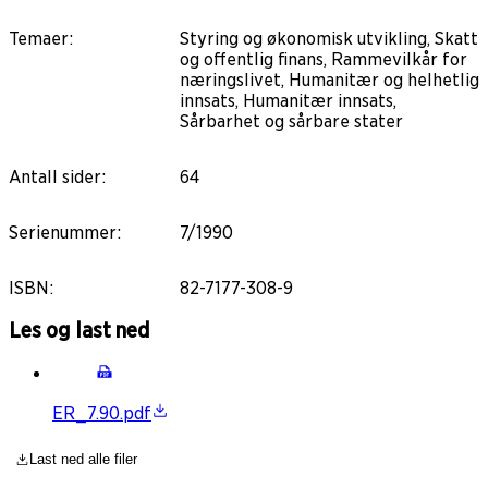
Temaer
:
Styring og økonomisk utvikling, Skatt
og offentlig finans, Rammevilkår for
næringslivet, Humanitær og helhetlig
innsats, Humanitær innsats,
Sårbarhet og sårbare stater
Antall sider
:
64
Serienummer
:
7/1990
ISBN
:
82-7177-308-9
Les og last ned
ER_7.90.pdf
Last ned alle filer