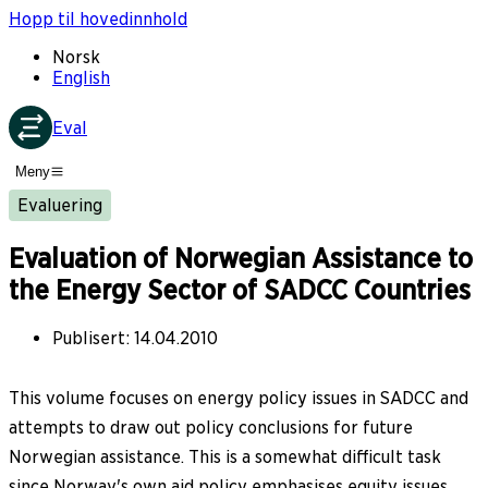
Hopp til hovedinnhold
Norsk
English
Eval
Meny
Evaluering
Evaluation of Norwegian Assistance to
the Energy Sector of SADCC Countries
Publisert
:
14.04.2010
This volume focuses on energy policy issues in SADCC and
attempts to draw out policy conclusions for future
Norwegian assistance. This is a somewhat difficult task
since Norway's own aid policy emphasises equity issues,