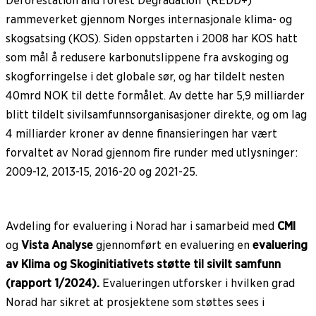
Deforestation and forest Degradation’ (REDD+)
rammeverket gjennom Norges internasjonale klima- og
skogsatsing (KOS). Siden oppstarten i 2008 har KOS hatt
som mål å redusere karbonutslippene fra avskoging og
skogforringelse i det globale sør, og har tildelt nesten
40mrd NOK til dette formålet. Av dette har 5,9 milliarder
blitt tildelt sivilsamfunnsorganisasjoner direkte, og om lag
4 milliarder kroner av denne finansieringen har vært
forvaltet av Norad gjennom fire runder med utlysninger:
2009-12, 2013-15, 2016-20 og 2021-25.
Avdeling for evaluering i Norad har i samarbeid med
CMI
og
Vista Analyse
gjennomført en evaluering en
evaluering
av Klima og Skoginitiativets støtte til sivilt samfunn
(rapport 1/2024).
Evalueringen utforsker i hvilken grad
Norad har sikret at prosjektene som støttes sees i