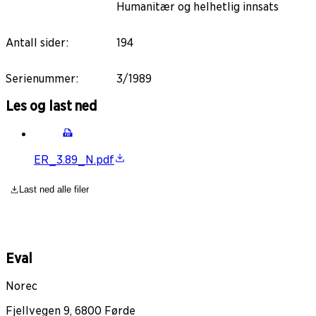
Humanitær og helhetlig innsats
Antall sider
:
194
Serienummer
:
3/1989
Les og last ned
ER_3.89_N.pdf
Last ned alle filer
Eval
Norec
Fjellvegen 9, 6800 Førde