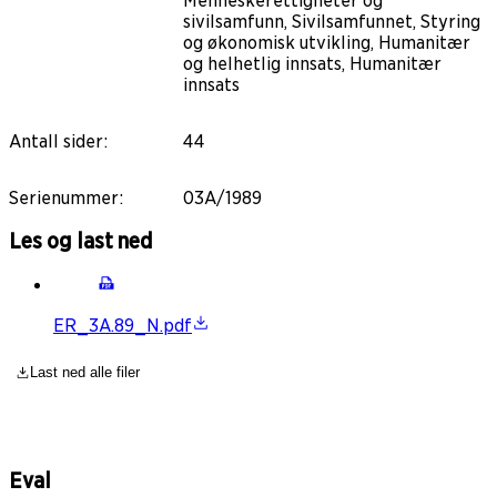
Menneskerettigheter og
sivilsamfunn, Sivilsamfunnet, Styring
og økonomisk utvikling, Humanitær
og helhetlig innsats, Humanitær
innsats
Antall sider
:
44
Serienummer
:
03A/1989
Les og last ned
ER_3A.89_N.pdf
Last ned alle filer
Eval