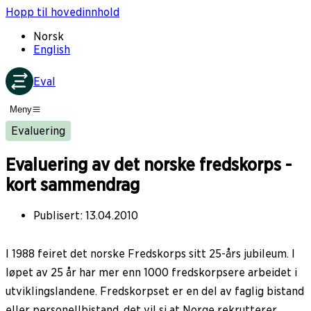
Hopp til hovedinnhold
Norsk
English
Eval
Meny
Evaluering
Evaluering av det norske fredskorps -
kort sammendrag
Publisert
:
13.04.2010
I 1988 feiret det norske Fredskorps sitt 25-års jubileum. I
løpet av 25 år har mer enn 1000 fredskorpsere arbeidet i
utviklingslandene. Fredskorpset er en del av faglig bistand
eller personellbistand, det vil si at Norge rekrutterer