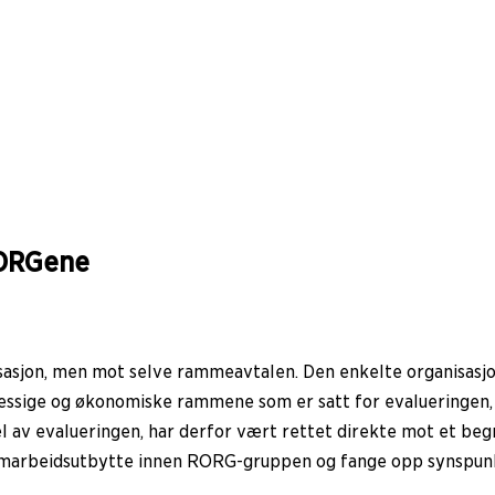
RORGene
sasjon, men mot selve rammeavtalen. Den enkelte organisasjo
ssige og økonomiske rammene som er satt for evalueringen, h
l av evalueringen, har derfor vært rettet direkte mot et beg
samarbeidsutbytte innen RORG-gruppen og fange opp synspunkt