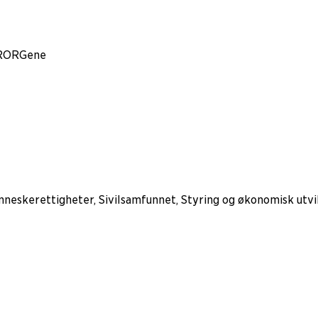
l RORGene
nneskerettigheter, Sivilsamfunnet, Styring og økonomisk utvi