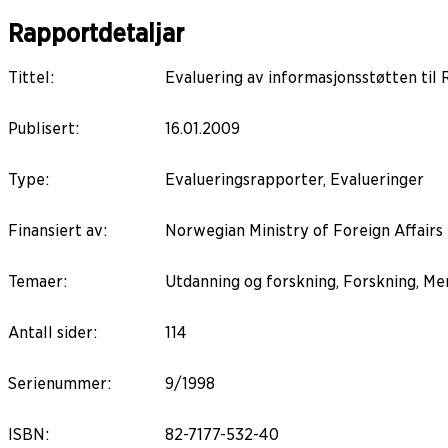
Rapportdetaljar
Tittel
:
Evaluering av informasjonsstøtten ti
Publisert
:
16.01.2009
Type
:
Evalueringsrapporter, Evalueringer
Finansiert av
:
Norwegian Ministry of Foreign Affairs
Temaer
:
Utdanning og forskning, Forskning, Me
Antall sider
:
114
Serienummer
:
9/1998
ISBN
:
82-7177-532-40