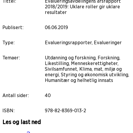
Tittel
:
Evalueringsavdelingens årsrapport
2018/2019: Uklare roller gir uklare
resultater
Publisert
:
06.06.2019
Type
:
Evalueringsrapporter, Evalueringer
Temaer
:
Utdanning og forskning, Forskning,
Likestilling, Menneskerettigheter,
Sivilsamfunnet, Klima, mat, miljø og
energi, Styring og økonomisk utvikling,
Humanitær og helhetlig innsats
Antall sider
:
40
ISBN
:
978-82-8369-013-2
Les og last ned