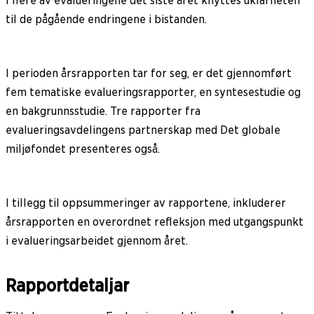
I flere av evalueringene det siste året knyttes uklarheten
til de pågående endringene i bistanden.
I perioden årsrapporten tar for seg, er det gjennomført
fem tematiske evalueringsrapporter, en syntesestudie og
en bakgrunnsstudie. Tre rapporter fra
evalueringsavdelingens partnerskap med Det globale
miljøfondet presenteres også.
I tillegg til oppsummeringer av rapportene, inkluderer
årsrapporten en overordnet refleksjon med utgangspunkt
i evalueringsarbeidet gjennom året.
Rapportdetaljar