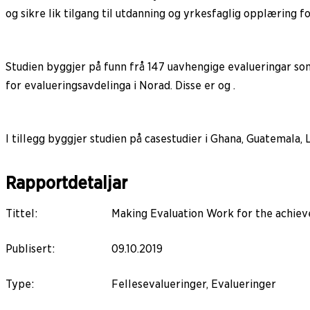
og sikre lik tilgang til utdanning og yrkesfaglig opplæring f
Studien byggjer på funn frå 147 uavhengige evalueringar som
for evalueringsavdelinga i Norad. Disse er og .
I tillegg byggjer studien på casestudier i Ghana, Guatemala, 
Rapportdetaljar
Tittel
:
Making Evaluation Work for the achieve
Publisert
:
09.10.2019
Type
:
Fellesevalueringer, Evalueringer