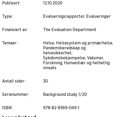
Publisert
:
12.10.2020
Type
:
Evalueringsrapporter, Evalueringer
Finansiert av
:
The Evaluation Department
Temaer
:
Helse, Helsesystem og primærhelse,
Pandemiberedskap og
helsesikkerhet,
Sykdomsbekjempelse, Vaksiner,
Forskning, Humanitær og helhetlig
innsats
Antall sider
:
30
Serienummer
:
Background study 1/20
ISBN
:
978-82-8369-049-1