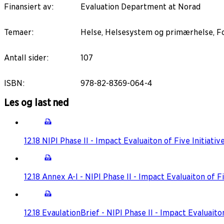
Finansiert av
:
Evaluation Department at Norad
Temaer
:
Helse, Helsesystem og primærhelse, Fo
Antall sider
:
107
ISBN
:
978-82-8369-064-4
Les og last ned
12.18 NIPI Phase II - Impact Evaluaiton of Five Initiativ
12.18 Annex A-I - NIPI Phase II - Impact Evaluaiton of Fi
12.18 EvaulationBrief - NIPI Phase II - Impact Evaluaiton