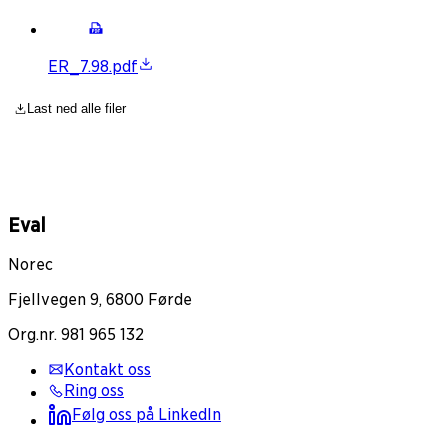
ER_7.98.pdf
Last ned alle filer
Eval
Norec
Fjellvegen 9, 6800 Førde
Org.nr. 981 965 132
Kontakt oss
Ring oss
Følg oss på LinkedIn