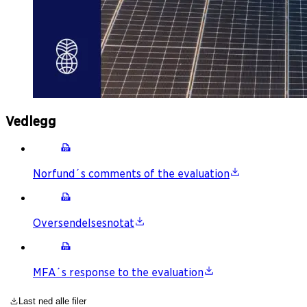
Vedlegg
Norfund´s comments of the evaluation
Oversendelsesnotat
MFA´s response to the evaluation
Last ned alle filer