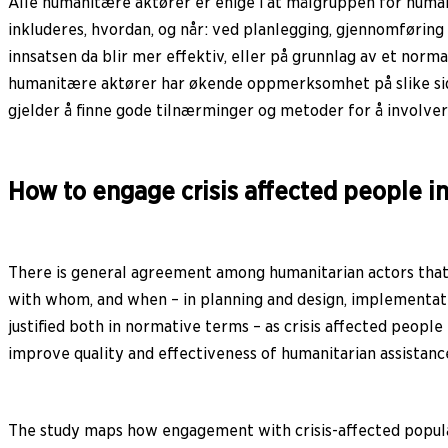
Alle humanitære aktører er enige i at målgruppen for human
inkluderes, hvordan, og når: ved planlegging, gjennomføring
innsatsen da blir mer effektiv, eller på grunnlag av et norm
humanitære aktører har økende oppmerksomhet på slike sider
gjelder å finne gode tilnærminger og metoder for å involve
How to engage crisis affected people i
There is general agreement among humanitarian actors that 
with whom, and when – in planning and design, implementat
justified both in normative terms – as crisis affected people
improve quality and effectiveness of humanitarian assistanc
The study maps how engagement with crisis-affected popul