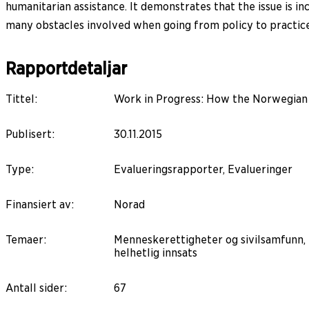
humanitarian assistance. It demonstrates that the issue is i
many obstacles involved when going from policy to practice
Rapportdetaljar
Tittel
:
Work in Progress: How the Norwegian M
Publisert
:
30.11.2015
Type
:
Evalueringsrapporter, Evalueringer
Finansiert av
:
Norad
Temaer
:
Menneskerettigheter og sivilsamfunn, 
helhetlig innsats
Antall sider
:
67