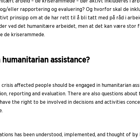
itært arbeid – de kriserammede – bør aktivt inkluderes i ar
 og/eller rapportering og evaluering? Og hvorfor skal de ink
ativt prinsipp om at de har rett til å bli tatt med på råd i 
 ved det humanitære arbeidet, men at det kan være stor fors
re de kriserammede.
n humanitarian assistance?
crisis affected people should be engaged in humanitarian ass
ion, reporting and evaluation. There are also questions abou
 have the right to be involved in decisions and activities conc
e.
ations has been understood, implemented, and thought of by