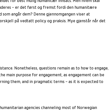
beidet for best mulig humanitær innsats. Men hvem skal
luderes – er det først og fremst fordi den humanitære
arbeid som angår dem? Denne gjennomgangen viser at
kjell på vedtatt policy og praksis. Mye gjenstår når det
istance. Nonetheless, questions remain as to how to engage,
t the main purpose for engagement, as engagement can be
erning them, and in pragmatic terms – as it is expected to
 humanitarian agencies channeling most of Norwegian