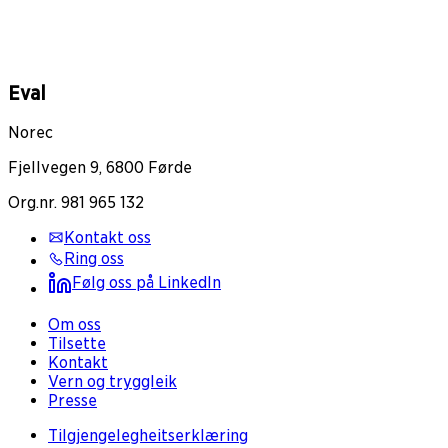
Eval
Norec
Fjellvegen 9, 6800 Førde
Org.nr. 981 965 132
Kontakt oss
Ring oss
Følg oss på LinkedIn
Om oss
Tilsette
Kontakt
Vern og tryggleik
Presse
Tilgjengelegheitserklæring