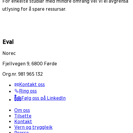
For enkelte studiar med mindre omfang vel vi ei avgrensa
utlysing for å spare ressursar.
Eval
Norec
Fjellvegen 9, 6800 Førde
Org.nr. 981 965 132
Kontakt oss
Ring oss
Følg oss på LinkedIn
Om oss
Tilsette
Kontakt
Vern og tryggleik
Presse