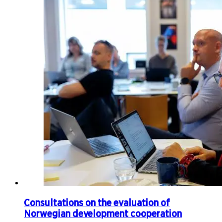
Consultations on the evaluation of
Norwegian development cooperation​​​​‌ ‍ ​‍​‍‌‍ ‌ ​‍‌‍‍‌‌‍‌ ‌‍‍‌‌‍ ‍​‍​‍​ ‍‍​‍​‍‌ ​ ‌‍​‌‌‍ ‍‌‍‍‌‌ ‌​‌ ‍‌​‍ ‍‌‍‍‌‌‍ ​‍​‍​‍ ​​‍​‍‌‍‍​‌ ​‍‌‍‌‌‌‍‌‍​‍​‍​ ‍‍​‍​‍‌‍‍​‌ ‌​‌ ‌​‌ ​​‌ ​ ​ ‍‍​‍ ​‍ ‌‍ ‍‌‍ ‌ ​‍‌‍‌‌‌‍​ ​‍ ‌‌‍‌‌‌ ‌‍‌‍​‌‌‍ ​​‍ ‌‌‍​ ‌‍ ‌‌ ​ ​‍ ‍‌ ‌‍‌‍‌‌‌ ​‍‌‍​ ‌‍‌‌‌‍ ​​‍ ‍‌‍​‌‌ ​​‌ ​​​‍ ‌‍‍‌‌‍ ‍‌ ‌​‌‍‌‌‌‍ ‍‌ ‌​​‍ ‌‍‌‌‌‍‌​‌‍‍‌‌ ‌​​‍ ‌‍ ‌‌‍ ‌‍‌​‌‍‌‌​ ‌‌ ​​‌ ​‍‌‍‌‌‌ ​ ‌‍‌‌‌‍ ‍‌ ‌​‌‍​‌‌ ‌​‌‍‍‌‌‍ ‌‍ ‍​ ‍ ‌‍‍‌‌‍‌​​ ‌​ ‌‍​ ‌​​ ​​‌‍​‍‌‍​ ​ ‍‌‌‍​‌‌‍‌​​‍ ‌​ ​​​ ​‍​ ‌ ​ ​​​‍ ‌​ ‌​‌‍‌‍‌‍​‍​ ‌ ​‍ ‌​ ‍‌​ ‍​​ ‍​​ ‌ ​‍ ‌​ ‍‌​ ​‍‌‍​‌​ ‌ ​ ‌‌‌‍​‍​ ‌​‌‍‌​​ ​ ‌‍​‍​ ​‍​ ‌‍​ ‍ ‌ ‌​‌ ‍‌‌ ​​‌‍‌‌​ ‌‌‍ ‍‌‍‌‌‌ ‌ ‌ ​ ‌​​‌‌ ​‍‌ ‌​‌‍‍‌‌‍​ ‌‍ ​‌‍‌‌​ ‍ ‌ ​​‌‍​‌‌ ‌​‌‍‍​​ ‌‌ ‌​‌‍‍‌‌ ‌​‌‍ ​‌‍‌‌​ ‌‍​‍‌‍​‌‌ ​ ‌‍‌‌‌‌‌‌‌ ​‍‌‍ ​​ ‌‌‍‍​‌ ‌​‌ ‌​‌ ​​‌ ​ ​‍‌‌​ ​ ‌​​‌​‍‌‌​ ​‍‌​‌‍​‍‌‌​ ​‍‌​‌‍‌‍ ‍‌‍ ‌ ​‍‌‍‌‌‌‍​ ​‍ ‌‌‍‌‌‌ ‌‍‌‍​‌‌‍ ​​‍ ‌‌‍​ ‌‍ ‌‌ ​ ​‍ ‍‌ ‌‍‌‍‌‌‌ ​‍‌‍​ ‌‍‌‌‌‍ ​​‍ ‍‌‍​‌‌ ​​‌ ​​​‍‌‍‌‍‍‌‌‍‌​​ ‌​ ‌‍​ ‌​​ ​​‌‍​‍‌‍​ ​ ‍‌‌‍​‌‌‍‌​​‍ ‌​ ​​​ ​‍​ ‌ ​ ​​​‍ ‌​ ‌​‌‍‌‍‌‍​‍​ ‌ ​‍ ‌​ ‍‌​ ‍​​ ‍​​ ‌ ​‍ ‌​ ‍‌​ ​‍‌‍​‌​ ‌ ​ ‌‌‌‍​‍​ ‌​‌‍‌​​ ​ ‌‍​‍​ ​‍​ ‌‍​‍‌‍‌ ‌​‌ ‍‌‌ ​​‌‍‌‌​ ‌‌‍ ‍‌‍‌‌‌ ‌ ‌ ​ ‌​​‌‌ ​‍‌ ‌​‌‍‍‌‌‍​ ‌‍ ​‌‍‌‌​‍‌‍‌ ​​‌‍​‌‌ ‌​‌‍‍​​ ‌‌ ‌​‌‍‍‌‌ ‌​‌‍ ​‌‍‌‌​‍‌‍‌ ​​‌‍‌‌‌ ​‍‌ ​ ‌ ​​‌‍‌‌‌‍​ ‌ ‌​‌‍‍‌‌ ‌‍‌‍‌‌​ ‌‌ ​​‌ ‌‌‌‍​‍‌‍ ​‌‍‍‌‌ ​ ‌‍‍​‌‍‌‌‌‍‌​​‍​‍‌ ‌