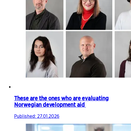
These are the ones who are evaluating
Norwegian development aid ​​​​‌ ‍ ​‍​‍‌‍ ‌ ​‍‌‍‍‌‌‍‌ ‌‍‍‌‌‍ ‍​‍​‍​ ‍‍​‍​‍‌ ​ ‌‍​‌‌‍ ‍‌‍‍‌‌ ‌​‌ ‍‌​‍ ‍‌‍‍‌‌‍ ​‍​‍​‍ ​​‍​‍‌‍‍​‌ ​‍‌‍‌‌‌‍‌‍​‍​‍​ ‍‍​‍​‍‌‍‍​‌ ‌​‌ ‌​‌ ​​‌ ​ ​ ‍‍​‍ ​‍ ‌‍ ‍‌‍ ‌ ​‍‌‍‌‌‌‍​ ​‍ ‌‌‍‌‌‌ ‌‍‌‍​‌‌‍ ​​‍ ‌‌‍​ ‌‍ ‌‌ ​ ​‍ ‍‌ ‌‍‌‍‌‌‌ ​‍‌‍​ ‌‍‌‌‌‍ ​​‍ ‍‌‍​‌‌ ​​‌ ​​​‍ ‌‍‍‌‌‍ ‍‌ ‌​‌‍‌‌‌‍ ‍‌ ‌​​‍ ‌‍‌‌‌‍‌​‌‍‍‌‌ ‌​​‍ ‌‍ ‌‌‍ ‌‍‌​‌‍‌‌​ ‌‌ ​​‌ ​‍‌‍‌‌‌ ​ ‌‍‌‌‌‍ ‍‌ ‌​‌‍​‌‌ ‌​‌‍‍‌‌‍ ‌‍ ‍​ ‍ ‌‍‍‌‌‍‌​​ ‌​ ​ ​ ​​​ ‍‌​ ​ ​ ‌​‌‍​‌​ ​ ‌‍‌​​‍ ‌​ ​ ​ ​​​ ​​​ ‍​​‍ ‌​ ‌​‌‍​‍​ ​‍​ ​‌​‍ ‌‌‍​‌‌‍​‍​ ​ ​ ‌‍​‍ ‌‌‍​‍​ ‌‌‌‍‌‌​ ‌ ‌‍​‍​ ​ ​ ‌​​ ​‌‌‍​‌‌‍‌‌​ ​‍​ ‍‌​ ‍ ‌ ‌​‌ ‍‌‌ ​​‌‍‌‌​ ‌‌‍ ‍‌‍‌‌‌ ‌ ‌ ​ ‌​​‌‌ ​‍‌ ‌​‌‍‍‌‌‍​ ‌‍ ​‌‍‌‌​ ‍ ‌ ​​‌‍​‌‌ ‌​‌‍‍​​ ‌‌ ‌​‌‍‍‌‌ ‌​‌‍ ​‌‍‌‌​ ‌‍​‍‌‍​‌‌ ​ ‌‍‌‌‌‌‌‌‌ ​‍‌‍ ​​ ‌‌‍‍​‌ ‌​‌ ‌​‌ ​​‌ ​ ​‍‌‌​ ​ ‌​​‌​‍‌‌​ ​‍‌​‌‍​‍‌‌​ ​‍‌​‌‍‌‍ ‍‌‍ ‌ ​‍‌‍‌‌‌‍​ ​‍ ‌‌‍‌‌‌ ‌‍‌‍​‌‌‍ ​​‍ ‌‌‍​ ‌‍ ‌‌ ​ ​‍ ‍‌ ‌‍‌‍‌‌‌ ​‍‌‍​ ‌‍‌‌‌‍ ​​‍ ‍‌‍​‌‌ ​​‌ ​​​‍‌‍‌‍‍‌‌‍‌​​ ‌​ ​ ​ ​​​ ‍‌​ ​ ​ ‌​‌‍​‌​ ​ ‌‍‌​​‍ ‌​ ​ ​ ​​​ ​​​ ‍​​‍ ‌​ ‌​‌‍​‍​ ​‍​ ​‌​‍ ‌‌‍​‌‌‍​‍​ ​ ​ ‌‍​‍ ‌‌‍​‍​ ‌‌‌‍‌‌​ ‌ ‌‍​‍​ ​ ​ ‌​​ ​‌‌‍​‌‌‍‌‌​ ​‍​ ‍‌​‍‌‍‌ ‌​‌ ‍‌‌ ​​‌‍‌‌​ ‌‌‍ ‍‌‍‌‌‌ ‌ ‌ ​ ‌​​‌‌ ​‍‌ ‌​‌‍‍‌‌‍​ ‌‍ ​‌‍‌‌​‍‌‍‌ ​​‌‍​‌‌ ‌​‌‍‍​​ ‌‌ ‌​‌‍‍‌‌ ‌​‌‍ ​‌‍‌‌​‍‌‍‌ ​​‌‍‌‌‌ ​‍‌ ​ ‌ ​​‌‍‌‌‌‍​ ‌ ‌​‌‍‍‌‌ ‌‍‌‍‌‌​ ‌‌ ​​‌ ‌‌‌‍​‍‌‍ ​‌‍‍‌‌ ​ ‌‍‍​‌‍‌‌‌‍‌​​‍​‍‌ ‌
Published:
27.01.2026