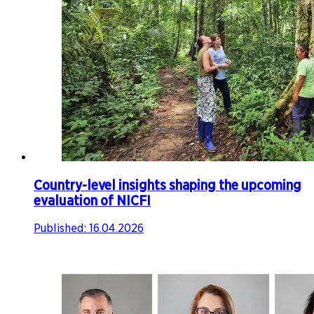
Country-level insights shaping the upcoming
evaluation of NICFI​​​​‌ ‍ ​‍​‍‌‍ ‌ ​‍‌‍‍‌‌‍‌ ‌‍‍‌‌‍ ‍​‍​‍​ ‍‍​‍​‍‌ ​ ‌‍​‌‌‍ ‍‌‍‍‌‌ ‌​‌ ‍‌​‍ ‍‌‍‍‌‌‍ ​‍​‍​‍ ​​‍​‍‌‍‍​‌ ​‍‌‍‌‌‌‍‌‍​‍​‍​ ‍‍​‍​‍‌‍‍​‌ ‌​‌ ‌​‌ ​​‌ ​ ​ ‍‍​‍ ​‍ ‌‍ ‍‌‍ ‌ ​‍‌‍‌‌‌‍​ ​‍ ‌‌‍‌‌‌ ‌‍‌‍​‌‌‍ ​​‍ ‌‌‍​ ‌‍ ‌‌ ​ ​‍ ‍‌ ‌‍‌‍‌‌‌ ​‍‌‍​ ‌‍‌‌‌‍ ​​‍ ‍‌‍​‌‌ ​​‌ ​​​‍ ‌‍‍‌‌‍ ‍‌ ‌​‌‍‌‌‌‍ ‍‌ ‌​​‍ ‌‍‌‌‌‍‌​‌‍‍‌‌ ‌​​‍ ‌‍ ‌‌‍ ‌‍‌​‌‍‌‌​ ‌‌ ​​‌ ​‍‌‍‌‌‌ ​ ‌‍‌‌‌‍ ‍‌ ‌​‌‍​‌‌ ‌​‌‍‍‌‌‍ ‌‍ ‍​ ‍ ‌‍‍‌‌‍‌​​ ‌​ ‌‍​ ​‍​ ​‌​ ​‌​ ‍‌​ ‌​‌‍​ ​ ​ ​‍ ‌​ ‍‌​ ‍‌‌‍​ ​ ​‍​‍ ‌​ ‌​​ ‌‍​ ‍​​ ‌ ​‍ ‌​ ‍‌​ ​ ​ ‌‌​ ‌‌​‍ ‌​ ​ ​ ​​‌‍‌​‌‍‌‌​ ‌‌‌‍​‍​ ‌​​ ‌ ​ ​ ​ ‍‌‌‍​‌‌‍‌‍​ ‍ ‌ ‌​‌ ‍‌‌ ​​‌‍‌‌​ ‌‌‍ ‍‌‍‌‌‌ ‌ ‌ ​ ‌​​‌‌ ​‍‌ ‌​‌‍‍‌‌‍​ ‌‍ ​‌‍‌‌​ ‍ ‌ ​​‌‍​‌‌ ‌​‌‍‍​​ ‌‌ ‌​‌‍‍‌‌ ‌​‌‍ ​‌‍‌‌​ ‌‍​‍‌‍​‌‌ ​ ‌‍‌‌‌‌‌‌‌ ​‍‌‍ ​​ ‌‌‍‍​‌ ‌​‌ ‌​‌ ​​‌ ​ ​‍‌‌​ ​ ‌​​‌​‍‌‌​ ​‍‌​‌‍​‍‌‌​ ​‍‌​‌‍‌‍ ‍‌‍ ‌ ​‍‌‍‌‌‌‍​ ​‍ ‌‌‍‌‌‌ ‌‍‌‍​‌‌‍ ​​‍ ‌‌‍​ ‌‍ ‌‌ ​ ​‍ ‍‌ ‌‍‌‍‌‌‌ ​‍‌‍​ ‌‍‌‌‌‍ ​​‍ ‍‌‍​‌‌ ​​‌ ​​​‍‌‍‌‍‍‌‌‍‌​​ ‌​ ‌‍​ ​‍​ ​‌​ ​‌​ ‍‌​ ‌​‌‍​ ​ ​ ​‍ ‌​ ‍‌​ ‍‌‌‍​ ​ ​‍​‍ ‌​ ‌​​ ‌‍​ ‍​​ ‌ ​‍ ‌​ ‍‌​ ​ ​ ‌‌​ ‌‌​‍ ‌​ ​ ​ ​​‌‍‌​‌‍‌‌​ ‌‌‌‍​‍​ ‌​​ ‌ ​ ​ ​ ‍‌‌‍​‌‌‍‌‍​‍‌‍‌ ‌​‌ ‍‌‌ ​​‌‍‌‌​ ‌‌‍ ‍‌‍‌‌‌ ‌ ‌ ​ ‌​​‌‌ ​‍‌ ‌​‌‍‍‌‌‍​ ‌‍ ​‌‍‌‌​‍‌‍‌ ​​‌‍​‌‌ ‌​‌‍‍​​ ‌‌ ‌​‌‍‍‌‌ ‌​‌‍ ​‌‍‌‌​‍‌‍‌ ​​‌‍‌‌‌ ​‍‌ ​ ‌ ​​‌‍‌‌‌‍​ ‌ ‌​‌‍‍‌‌ ‌‍‌‍‌‌​ ‌‌ ​​‌ ‌‌‌‍​‍‌‍ ​‌‍‍‌‌ ​ ‌‍‍​‌‍‌‌‌‍‌​​‍​‍‌ ‌
Published:
16.04.2026