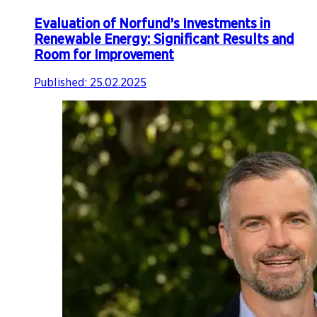
Evaluation of Norfund’s Investments in
Renewable Energy: Significant Results and
Room for Improvement​​​​‌ ‍ ​‍​‍‌‍ ‌ ​‍‌‍‍‌‌‍‌ ‌‍‍‌‌‍ ‍​‍​‍​ ‍‍​‍​‍‌ ​ ‌‍​‌‌‍ ‍‌‍‍‌‌ ‌​‌ ‍‌​‍ ‍‌‍‍‌‌‍ ​‍​‍​‍ ​​‍​‍‌‍‍​‌ ​‍‌‍‌‌‌‍‌‍​‍​‍​ ‍‍​‍​‍‌‍‍​‌ ‌​‌ ‌​‌ ​​‌ ​ ​ ‍‍​‍ ​‍ ‌‍ ‍‌‍ ‌ ​‍‌‍‌‌‌‍​ ​‍ ‌‌‍‌‌‌ ‌‍‌‍​‌‌‍ ​​‍ ‌‌‍​ ‌‍ ‌‌ ​ ​‍ ‍‌ ‌‍‌‍‌‌‌ ​‍‌‍​ ‌‍‌‌‌‍ ​​‍ ‍‌‍​‌‌ ​​‌ ​​​‍ ‌‍‍‌‌‍ ‍‌ ‌​‌‍‌‌‌‍ ‍‌ ‌​​‍ ‌‍‌‌‌‍‌​‌‍‍‌‌ ‌​​‍ ‌‍ ‌‌‍ ‌‍‌​‌‍‌‌​ ‌‌ ​​‌ ​‍‌‍‌‌‌ ​ ‌‍‌‌‌‍ ‍‌ ‌​‌‍​‌‌ ‌​‌‍‍‌‌‍ ‌‍ ‍​ ‍ ‌‍‍‌‌‍‌​​ ‌‌‍​‍​ ​ ​ ‌​​ ​​​ ‌​​ ‌‌​ ‍‌‌‍‌‌​‍ ‌​ ​‌​ ‌‌​ ‌ ​ ​​​‍ ‌​ ‌​​ ‍​‌‍​‍​ ‌‍​‍ ‌‌‍​‍​ ​‌​ ‌​​ ​‍​‍ ‌​ ‍​​ ‌​​ ‍‌​ ‍​‌‍‌​‌‍‌‍‌‍​‌‌‍​ ​ ‌ ​ ​‌​ ​ ​ ‌‌​ ‍ ‌ ‌​‌ ‍‌‌ ​​‌‍‌‌​ ‌‌‍ ‍‌‍‌‌‌ ‌ ‌ ​ ‌​​‌‌ ​‍‌ ‌​‌‍‍‌‌‍​ ‌‍ ​‌‍‌‌​ ‍ ‌ ​​‌‍​‌‌ ‌​‌‍‍​​ ‌‌ ‌​‌‍‍‌‌ ‌​‌‍ ​‌‍‌‌​ ‌‍​‍‌‍​‌‌ ​ ‌‍‌‌‌‌‌‌‌ ​‍‌‍ ​​ ‌‌‍‍​‌ ‌​‌ ‌​‌ ​​‌ ​ ​‍‌‌​ ​ ‌​​‌​‍‌‌​ ​‍‌​‌‍​‍‌‌​ ​‍‌​‌‍‌‍ ‍‌‍ ‌ ​‍‌‍‌‌‌‍​ ​‍ ‌‌‍‌‌‌ ‌‍‌‍​‌‌‍ ​​‍ ‌‌‍​ ‌‍ ‌‌ ​ ​‍ ‍‌ ‌‍‌‍‌‌‌ ​‍‌‍​ ‌‍‌‌‌‍ ​​‍ ‍‌‍​‌‌ ​​‌ ​​​‍‌‍‌‍‍‌‌‍‌​​ ‌‌‍​‍​ ​ ​ ‌​​ ​​​ ‌​​ ‌‌​ ‍‌‌‍‌‌​‍ ‌​ ​‌​ ‌‌​ ‌ ​ ​​​‍ ‌​ ‌​​ ‍​‌‍​‍​ ‌‍​‍ ‌‌‍​‍​ ​‌​ ‌​​ ​‍​‍ ‌​ ‍​​ ‌​​ ‍‌​ ‍​‌‍‌​‌‍‌‍‌‍​‌‌‍​ ​ ‌ ​ ​‌​ ​ ​ ‌‌​‍‌‍‌ ‌​‌ ‍‌‌ ​​‌‍‌‌​ ‌‌‍ ‍‌‍‌‌‌ ‌ ‌ ​ ‌​​‌‌ ​‍‌ ‌​‌‍‍‌‌‍​ ‌‍ ​‌‍‌‌​‍‌‍‌ ​​‌‍​‌‌ ‌​‌‍‍​​ ‌‌ ‌​‌‍‍‌‌ ‌​‌‍ ​‌‍‌‌​‍‌‍‌ ​​‌‍‌‌‌ ​‍‌ ​ ‌ ​​‌‍‌‌‌‍​ ‌ ‌​‌‍‍‌‌ ‌‍‌‍‌‌​ ‌‌ ​​‌ ‌‌‌‍​‍‌‍ ​‌‍‍‌‌ ​ ‌‍‍​‌‍‌‌‌‍‌​​‍​‍‌ ‌
Published:
25.02.2025