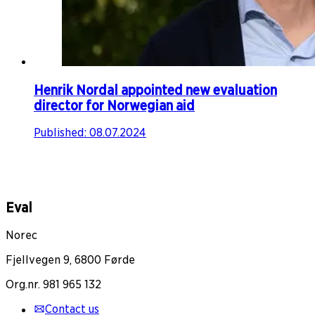
Henrik Nordal appointed new evaluation
director for Norwegian aid​​​​‌ ‍ ​‍​‍‌‍ ‌ ​‍‌‍‍‌‌‍‌ ‌‍‍‌‌‍ ‍​‍​‍​ ‍‍​‍​‍‌ ​ ‌‍​‌‌‍ ‍‌‍‍‌‌ ‌​‌ ‍‌​‍ ‍‌‍‍‌‌‍ ​‍​‍​‍ ​​‍​‍‌‍‍​‌ ​‍‌‍‌‌‌‍‌‍​‍​‍​ ‍‍​‍​‍‌‍‍​‌ ‌​‌ ‌​‌ ​​‌ ​ ​ ‍‍​‍ ​‍ ‌‍ ‍‌‍ ‌ ​‍‌‍‌‌‌‍​ ​‍ ‌‌‍‌‌‌ ‌‍‌‍​‌‌‍ ​​‍ ‌‌‍​ ‌‍ ‌‌ ​ ​‍ ‍‌ ‌‍‌‍‌‌‌ ​‍‌‍​ ‌‍‌‌‌‍ ​​‍ ‍‌‍​‌‌ ​​‌ ​​​‍ ‌‍‍‌‌‍ ‍‌ ‌​‌‍‌‌‌‍ ‍‌ ‌​​‍ ‌‍‌‌‌‍‌​‌‍‍‌‌ ‌​​‍ ‌‍ ‌‌‍ ‌‍‌​‌‍‌‌​ ‌‌ ​​‌ ​‍‌‍‌‌‌ ​ ‌‍‌‌‌‍ ‍‌ ‌​‌‍​‌‌ ‌​‌‍‍‌‌‍ ‌‍ ‍​ ‍ ‌‍‍‌‌‍‌​​ ‌​ ​ ​ ‍‌​ ​​‌‍​‌‌‍‌‍​ ​‌​ ​‌​ ‌‌​‍ ‌​ ​ ‌‍​ ‌‍‌​‌‍‌​​‍ ‌​ ‌​‌‍​‌‌‍‌‍‌‍‌‌​‍ ‌​ ‍‌​ ‍‌​ ‌‍​ ​‍​‍ ‌‌‍‌​‌‍‌‌​ ​‍‌‍‌​‌‍​‍‌‍​‍​ ​‍‌‍​ ​ ‌‍​ ‌‍‌‍​‍‌‍‌​​ ‍ ‌ ‌​‌ ‍‌‌ ​​‌‍‌‌​ ‌‌‍ ‍‌‍‌‌‌ ‌ ‌ ​ ‌​​‌‌ ​‍‌ ‌​‌‍‍‌‌‍​ ‌‍ ​‌‍‌‌​ ‍ ‌ ​​‌‍​‌‌ ‌​‌‍‍​​ ‌‌ ‌​‌‍‍‌‌ ‌​‌‍ ​‌‍‌‌​ ‌‍​‍‌‍​‌‌ ​ ‌‍‌‌‌‌‌‌‌ ​‍‌‍ ​​ ‌‌‍‍​‌ ‌​‌ ‌​‌ ​​‌ ​ ​‍‌‌​ ​ ‌​​‌​‍‌‌​ ​‍‌​‌‍​‍‌‌​ ​‍‌​‌‍‌‍ ‍‌‍ ‌ ​‍‌‍‌‌‌‍​ ​‍ ‌‌‍‌‌‌ ‌‍‌‍​‌‌‍ ​​‍ ‌‌‍​ ‌‍ ‌‌ ​ ​‍ ‍‌ ‌‍‌‍‌‌‌ ​‍‌‍​ ‌‍‌‌‌‍ ​​‍ ‍‌‍​‌‌ ​​‌ ​​​‍‌‍‌‍‍‌‌‍‌​​ ‌​ ​ ​ ‍‌​ ​​‌‍​‌‌‍‌‍​ ​‌​ ​‌​ ‌‌​‍ ‌​ ​ ‌‍​ ‌‍‌​‌‍‌​​‍ ‌​ ‌​‌‍​‌‌‍‌‍‌‍‌‌​‍ ‌​ ‍‌​ ‍‌​ ‌‍​ ​‍​‍ ‌‌‍‌​‌‍‌‌​ ​‍‌‍‌​‌‍​‍‌‍​‍​ ​‍‌‍​ ​ ‌‍​ ‌‍‌‍​‍‌‍‌​​‍‌‍‌ ‌​‌ ‍‌‌ ​​‌‍‌‌​ ‌‌‍ ‍‌‍‌‌‌ ‌ ‌ ​ ‌​​‌‌ ​‍‌ ‌​‌‍‍‌‌‍​ ‌‍ ​‌‍‌‌​‍‌‍‌ ​​‌‍​‌‌ ‌​‌‍‍​​ ‌‌ ‌​‌‍‍‌‌ ‌​‌‍ ​‌‍‌‌​‍‌‍‌ ​​‌‍‌‌‌ ​‍‌ ​ ‌ ​​‌‍‌‌‌‍​ ‌ ‌​‌‍‍‌‌ ‌‍‌‍‌‌​ ‌‌ ​​‌ ‌‌‌‍​‍‌‍ ​‌‍‍‌‌ ​ ‌‍‍​‌‍‌‌‌‍‌​​‍​‍‌ ‌
Published:
08.07.2024
Eval
Norec
Fjellvegen 9, 6800 Førde
Org.nr. 981 965 132
Contact us